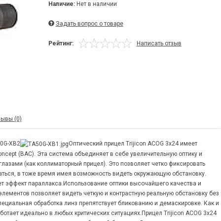
Наличие:
Нет в наличии
Задать вопрос о товаре
Рейтинг:
Написать отзыв
ывы (0)
50G-XB2
Оптический прицел Trijicon ACOG 3x24 имеет
ncept (BAC). Эта система объединяет в себе увеличительную оптику и
лазами (как коллиматорный прицел). Это позволяет четко фиксировать
аться, в тоже время имея возможность видеть окружающую обстановку.
ет эффект параллакса.Использование оптики высочайшего качества и
элементов позволяет видеть четкую и контрастную реальную обстановку без
ециальная обработка линз препятствует бликованию и демаскировке. Как и
ботает идеально в любых критических ситуациях.Прицел Trijicon ACOG 3x24