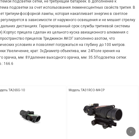
емой подсветки сетки, не требующей батареек. В дополнение к
ема подсветки за счет использования люминесцентных свойств трития. В
ет тритиум-фосфорной лампы, которая накапливает энергию в светлое
 регулируется в зависимости от наружного освещения и не мешает стрелку
а дальних дистанциях. Гарантированный срок службы тритиевой системы
ля).Корпус прицела сделан из цельного куска авиационного алюминия с
ространство прицелов Триджикон АКОГ заполнено азотом, что
ческих условиях и позволяет погружаться на глубину до 100 метров.
ики:Увеличение, крат: 3xДиаметр объектива, мм: 24Поле зрения на
о зрачка, мм: 8Удаление выходного зрачка, мм: 35.5Подсветка сетки:
.: 166.6
дель: TA26SG-10
Модель: TA31RCO-M4CP
›