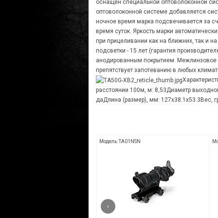
оснащен специальной оптоволоконной сист
оптоволоконной системе добавляется сист
ночное время марка подсвечивается за сч
время суток. Яркость марки автоматически
при прицеливании как на ближних, так и н
подсветки - 15 лет (гарантия производите
анодированным покрытием. Межлинзовое п
препятствует запотеванию в любых климати
Характерист
расстоянии 100м, м: 8,53Диаметр выходног
даДлина (размер), мм: 127x38.1x53.3Вес, гр
ь: TA11D
Модель: TA01NSN
Мо
‹