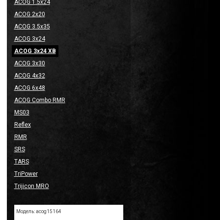
ACOG 1.5x24
ACOG 2x20
ACOG 3.5x35
ACOG 3x24
ACOG 3x24 XB
ACOG 3x30
ACOG 4x32
ACOG 6x48
ACOG Combo RMR
MS03
Reflex
RMR
SRS
TARS
TriPower
Trijicon MRO
Модель: acog15164