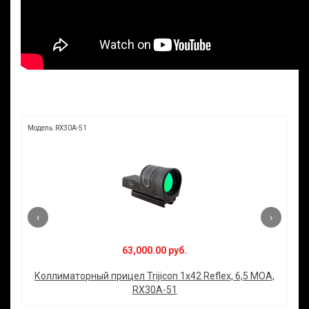
Модель: RX30A-51
Мод
‹
›
63,000.00 руб.
Коллиматорный прицел Trijicon 1x42 Reflex, 6,5 MOA,
К
10
RX30A-51