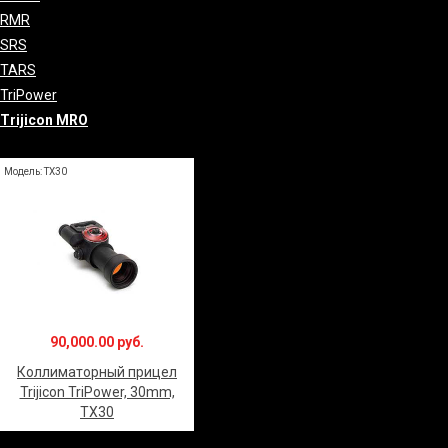
RMR
SRS
TARS
TriPower
Trijicon MRO
Модель: TX30
90,000.00 руб.
Коллиматорный прицел
Trijicon TriPower, 30mm,
TX30