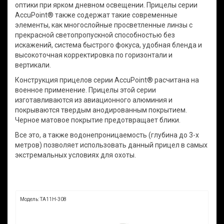
оптики при ярком дневном освещении. Прицелы серии
AccuPoint® также содержат такие современные
элементы, как многослойные просветленные линзы с
прекрасной светопропускной способностью без
искажений, система быстрого фокуса, удобная бленда и
высокоточная корректировка по горизонтали и
вертикали.
Конструкция прицелов серии AccuPoint® расчитана на
военное применение. Прицелы этой серии
изготавливаются из авиационного алюминия и
покрываются твердым анодированным покрытием.
Черное матовое покрытие предотвращает блики.
Все это, а также водонепроницаемость (глубина до 3-х
метров) позволяет использовать данный прицел в самых
экстремальных условиях для охоты.
Модель: TA11H-308
Мод