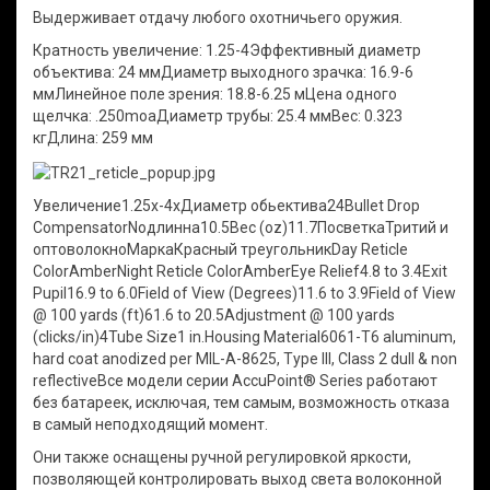
Выдерживает отдачу любого охотничьего оружия.
Кратность увеличение: 1.25-4Эффективный диаметр
объектива: 24 ммДиаметр выходного зрачка: 16.9-6
ммЛинейное поле зрения: 18.8-6.25 мЦена одного
щелчка: .250moaДиаметр трубы: 25.4 ммВес: 0.323
кгДлина: 259 мм
Увеличение1.25x-4xДиаметр обьектива24Bullet Drop
CompensatorNoдлинна10.5Вес (oz)11.7ПосветкаТритий и
оптоволокноМаркаКрасный треугольникDay Reticle
ColorAmberNight Reticle ColorAmberEye Relief4.8 to 3.4Exit
Pupil16.9 to 6.0Field of View (Degrees)11.6 to 3.9Field of View
@ 100 yards (ft)61.6 to 20.5Adjustment @ 100 yards
(clicks/in)4Tube Size1 in.Housing Material6061-T6 aluminum,
hard coat anodized per MIL-A-8625, Type III, Class 2 dull & non
reflectiveВсе модели серии AccuPoint® Series работают
без батареек, исключая, тем самым, возможность отказа
в самый неподходящий момент.
Они также оснащены ручной регулировкой яркости,
позволяющей контролировать выход света волоконной