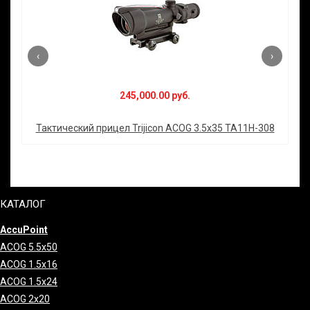
‹
›
245,000.00 руб.
Тактический прицел Trijicon ACOG 3.5x35 TA11H-308
КАТАЛОГ
AccuPoint
ACOG 5.5x50
ACOG 1.5x16
ACOG 1.5x24
ACOG 2x20